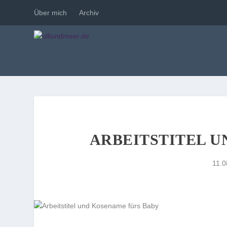
Über mich
Archiv
ARBEITSTITEL U
11.0