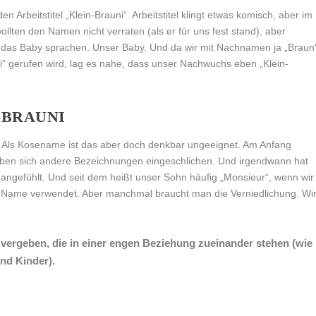
 Arbeitstitel „Klein-Brauni“. Arbeitstitel klingt etwas komisch, aber im
llten den Namen nicht verraten (als er für uns fest stand), aber
 das Baby sprachen. Unser Baby. Und da wir mit Nachnamen ja „Braun
“ gerufen wird, lag es nahe, dass unser Nachwuchs eben „Klein-
-BRAUNI
n. Als Kosename ist das aber doch denkbar ungeeignet. Am Anfang
haben sich andere Bezeichnungen eingeschlichen. Und irgendwann hat
ngefühlt. Und seit dem heißt unser Sohn häufig „Monsieur“, wenn wir
der Name verwendet. Aber manchmal braucht man die Verniedlichung. Wi
ergeben, die in einer engen Beziehung zueinander stehen (wie
und Kinder).